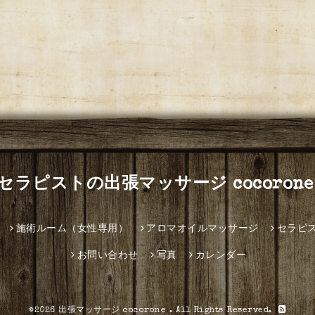
セラピストの出張マッサージ cocorone
施術ルーム（女性専用）
アロマオイルマッサージ
セラピ
お問い合わせ
写真
カレンダー
©2026
出張マッサージ cocorone
. All Rights Reserved.