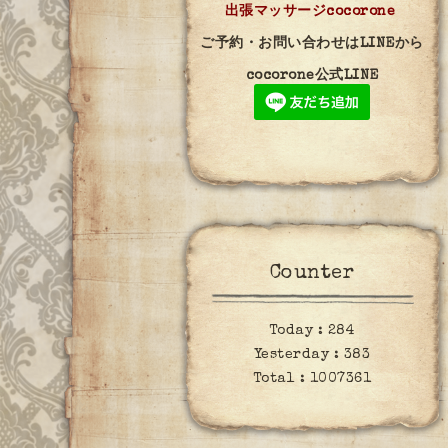
出張マッサージcocorone
ご予約・お問い合わせはLINEから
cocorone公式LINE
Counter
Today :
284
Yesterday :
383
Total :
1007361