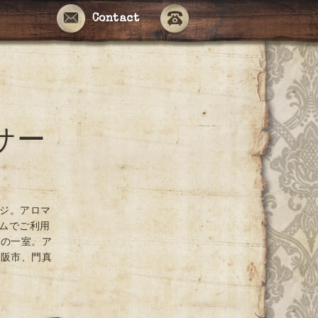
Contact
サー
ージ。アロマ
ームでご利用
ンの一室。ア
大阪市、門真