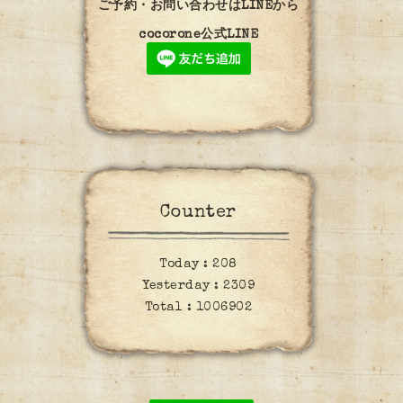
ご予約・お問い合わせはLINEから
cocorone公式LINE
Counter
Today :
208
Yesterday :
2309
Total :
1006902